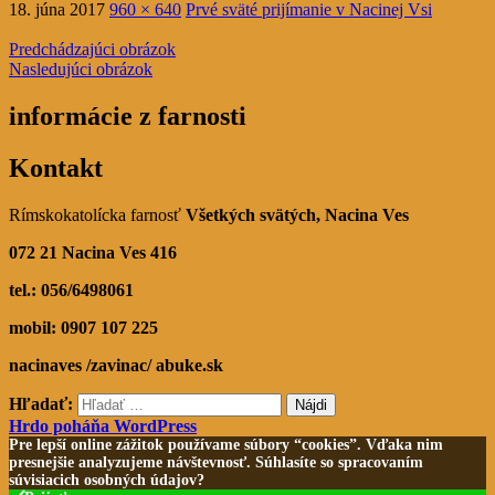
18. júna 2017
960 × 640
Prvé sväté prijímanie v Nacinej Vsi
Predchádzajúci obrázok
Nasledujúci obrázok
informácie z farnosti
Kontakt
Rímskokatolícka farnosť
Všetkých svätých,
Nacina Ves
072 21 Nacina Ves 416
tel.: 056/6498061
mobil: 0907 107 225
nacinaves /zavinac/ abuke.sk
Hľadať:
Hrdo poháňa WordPress
Pre lepší online zážitok používame súbory “cookies”. Vďaka nim
presnejšie analyzujeme návštevnosť. Súhlasíte so spracovaním
súvisiacich osobných údajov?