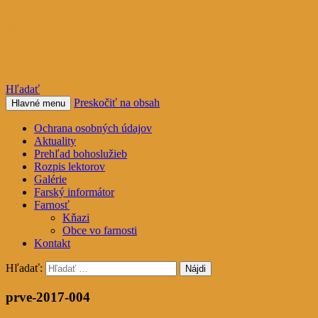
Rímskokatolícka farnosť
Nacina Ves
Hľadať
Preskočiť na obsah
Hlavné menu
Ochrana osobných údajov
Aktuality
Prehľad bohoslužieb
Rozpis lektorov
Galérie
Farský informátor
Farnosť
Kňazi
Obce vo farnosti
Kontakt
Hľadať:
prve-2017-004