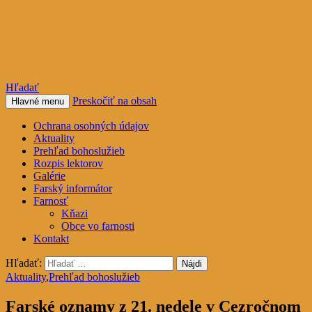
Rímskokatolícka farnosť
Nacina Ves
Hľadať
Preskočiť na obsah
Hlavné menu
Ochrana osobných údajov
Aktuality
Prehľad bohoslužieb
Rozpis lektorov
Galérie
Farský informátor
Farnosť
Kňazi
Obce vo farnosti
Kontakt
Hľadať:
Aktuality
,
Prehľad bohoslužieb
Farské oznamy z 21. nedele v Cezročnom