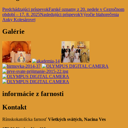
Predchádzajúci príspevok
Farské oznamy z 20. nedele v Cezročnom
období – 17. 8. 2025
Nasledujúci príspevok
Výročie blahorečenia
Anky Kolesárovej
Galérie
informácie z farnosti
Kontakt
Rímskokatolícka farnosť
Všetkých svätých,
Nacina Ves