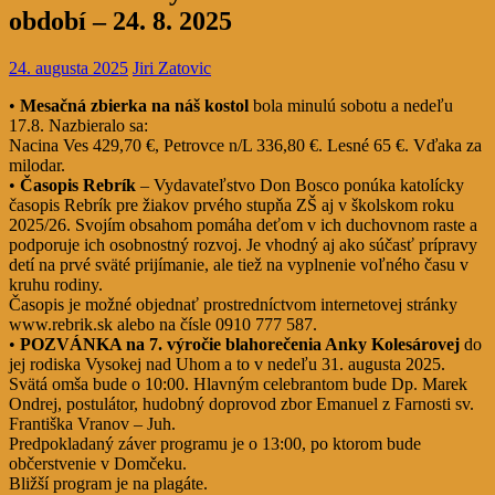
období – 24. 8. 2025
24. augusta 2025
Jiri Zatovic
•
Mesačná zbierka na náš kostol
bola minulú sobotu a nedeľu
17.8. Nazbieralo sa:
Nacina Ves 429,70 €, Petrovce n/L 336,80 €. Lesné 65 €. Vďaka za
milodar.
•
Časopis Rebrík
– Vydavateľstvo Don Bosco ponúka katolícky
časopis Rebrík pre žiakov prvého stupňa ZŠ aj v školskom roku
2025/26. Svojím obsahom pomáha deťom v ich duchovnom raste a
podporuje ich osobnostný rozvoj. Je vhodný aj ako súčasť prípravy
detí na prvé sväté prijímanie, ale tiež na vyplnenie voľného času v
kruhu rodiny.
Časopis je možné objednať prostredníctvom internetovej stránky
www.rebrik.sk alebo na čísle 0910 777 587.
•
POZVÁNKA na 7. výročie blahorečenia Anky Kolesárovej
do
jej rodiska Vysokej nad Uhom a to v nedeľu 31. augusta 2025.
Svätá omša bude o 10:00. Hlavným celebrantom bude Dp. Marek
Ondrej, postulátor, hudobný doprovod zbor Emanuel z Farnosti sv.
Františka Vranov – Juh.
Predpokladaný záver programu je o 13:00, po ktorom bude
občerstvenie v Domčeku.
Bližší program je na plagáte.