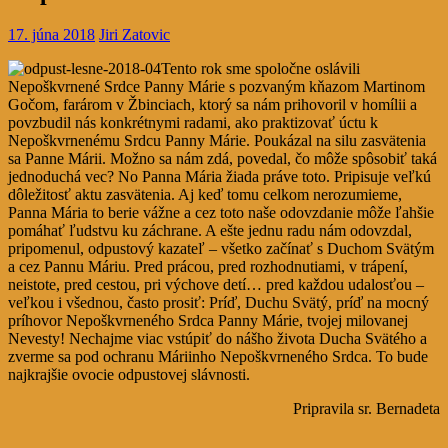
17. júna 2018
Jiri Zatovic
Tento rok sme spoločne oslávili
Nepoškvrnené Srdce Panny Márie s pozvaným kňazom Martinom
Gočom, farárom v Žbinciach, ktorý sa nám prihovoril v homílii a
povzbudil nás konkrétnymi radami, ako praktizovať úctu k
Nepoškvrnenému Srdcu Panny Márie.
Poukázal na silu zasvätenia
sa Panne Márii. Možno sa nám zdá, povedal, čo môže spôsobiť taká
jednoduchá vec? No Panna Mária žiada práve toto. Pripisuje veľkú
dôležitosť aktu zasvätenia. Aj keď tomu celkom nerozumieme,
Panna Mária to berie vážne a cez toto naše odovzdanie môže ľahšie
pomáhať ľudstvu ku záchrane. A ešte jednu radu nám odovzdal,
pripomenul, odpustový kazateľ – všetko začínať s Duchom Svätým
a cez Pannu Máriu. Pred prácou, pred rozhodnutiami, v trápení,
neistote, pred cestou, pri výchove detí… pred každou udalosťou –
veľkou i všednou, často prosiť: Príď, Duchu Svätý, príď na mocný
príhovor Nepoškvrneného Srdca Panny Márie, tvojej milovanej
Nevesty! Nechajme viac vstúpiť do nášho života Ducha Svätého a
zverme sa pod ochranu Máriinho Nepoškvrneného Srdca. To bude
najkrajšie ovocie odpustovej slávnosti.
Pripravila sr. Bernadeta