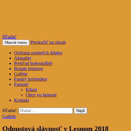
Rímskokatolícka farnosť
Nacina Ves
Hľadať
Preskočiť na obsah
Hlavné menu
Ochrana osobných údajov
Aktuality
Prehľad bohoslužieb
Rozpis lektorov
Galérie
Farský informátor
Farnosť
Kňazi
Obce vo farnosti
Kontakt
Hľadať:
Galérie
Odpustová slávnosť v Lesnom 2018