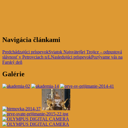
Navigácia článkami
Predchádzajúci príspevok
Sviatok Najsvätejšej Trojice – odpustová
slávnosť v Petrovciach n/L
Nasledujúci príspevok
Pozývame vás na
Farský deň
Galérie