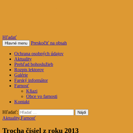
Rímskokatolícka farnosť
Nacina Ves
Hľadať
Preskočiť na obsah
Hlavné menu
Ochrana osobných údajov
Aktuality
Prehľad bohoslužieb
Rozpis lektorov
Galérie
Farský informátor
Farnosť
Kňazi
Obce vo farnosti
Kontakt
Hľadať:
Aktuality
,
Farnosť
Trocha čísiel z roku 2013