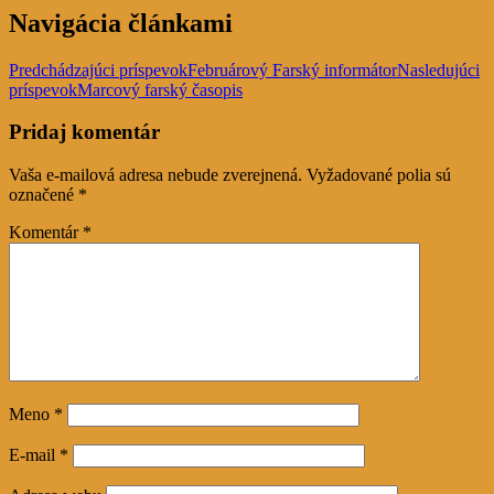
Navigácia článkami
Predchádzajúci príspevok
Februárový Farský informátor
Nasledujúci
príspevok
Marcový farský časopis
Pridaj komentár
Vaša e-mailová adresa nebude zverejnená.
Vyžadované polia sú
označené
*
Komentár
*
Meno
*
E-mail
*