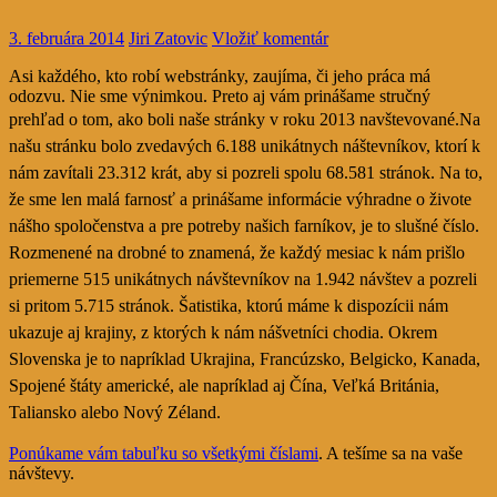
3. februára 2014
Jiri Zatovic
Vložiť komentár
Asi každého, kto robí webstránky, zaujíma, či jeho práca má
odozvu. Nie sme výnimkou. Preto aj vám prinášame stručný
prehľad o tom, ako boli naše stránky v roku 2013 navštevované.
Na
našu stránku bolo zvedavých 6.188 unikátnych náštevníkov, ktorí k
nám zavítali 23.312 krát, aby si pozreli spolu 68.581 stránok. Na to,
že sme len malá farnosť a prinášame informácie výhradne o živote
nášho spoločenstva a pre potreby našich farníkov, je to slušné číslo.
Rozmenené na drobné to znamená, že každý mesiac k nám prišlo
priemerne 515 unikátnych návštevníkov na 1.942 návštev a pozreli
si pritom 5.715 stránok. Šatistika, ktorú máme k dispozícii nám
ukazuje aj krajiny, z ktorých k nám nášvetníci chodia. Okrem
Slovenska je to napríklad Ukrajina, Francúzsko, Belgicko, Kanada,
Spojené štáty americké, ale napríklad aj Čína, Veľká Británia,
Taliansko alebo Nový Zéland.
Ponúkame vám tabuľku so všetkými číslami
. A tešíme sa na vaše
návštevy.