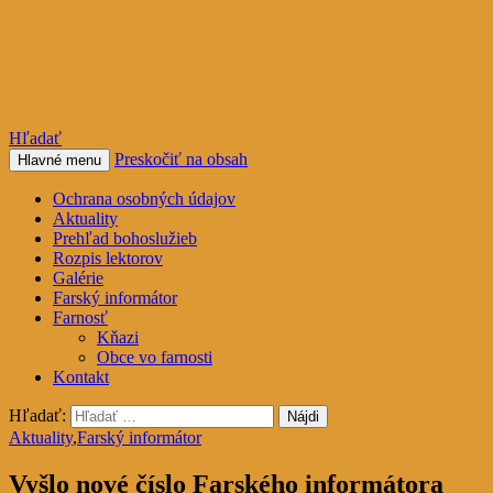
Rímskokatolícka farnosť
Nacina Ves
Hľadať
Preskočiť na obsah
Hlavné menu
Ochrana osobných údajov
Aktuality
Prehľad bohoslužieb
Rozpis lektorov
Galérie
Farský informátor
Farnosť
Kňazi
Obce vo farnosti
Kontakt
Hľadať:
Aktuality
,
Farský informátor
Vyšlo nové číslo Farského informátora