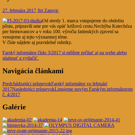
27. februára 2017
Jiri Zatovic
Od stredy 1. marca vstupujeme do obdobia
pôstu, pripravili sme pre vás opäť krížovú cestu.
Nechýba Katechéza
pre birmovancov a v roku 100. výročia fatimských zjavení sa
venujeme aj tejto významnej téme.
V čísle nájdete aj pravidelné rubriky.
Farský informátor číslo 3/2017 si môžete prčítať aj na webe alebo
stiahnuť a vytlačiť.
Navigácia článkami
Predchádzajúci príspevok
Farský informátor vo februári
2017
Nasledujúci príspevok
Listujeme novým Farským informátorom
č. 4/2017
Galérie