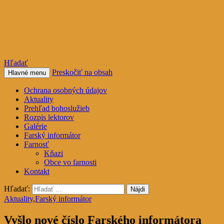
Rímskokatolícka farnosť
Nacina Ves
Hľadať
Preskočiť na obsah
Hlavné menu
Ochrana osobných údajov
Aktuality
Prehľad bohoslužieb
Rozpis lektorov
Galérie
Farský informátor
Farnosť
Kňazi
Obce vo farnosti
Kontakt
Hľadať:
Aktuality
,
Farský informátor
Vyšlo nové číslo Farského informátora