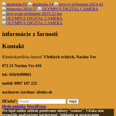
informácie z farnosti
Kontakt
Rímskokatolícka farnosť
Všetkých svätých,
Nacina Ves
072 21 Nacina Ves 416
tel.: 056/6498061
mobil: 0907 107 225
nacinaves /zavinac/ abuke.sk
Hľadať:
Hrdo poháňa WordPress
Pre lepší online zážitok používame súbory “cookies”. Vďaka nim
presnejšie analyzujeme návštevnosť. Súhlasíte so spracovaním