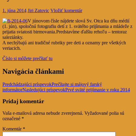
1. júna 2014
Jiri Zatovic
Vložiť komentár
V júnovom čísle nájdete slová Sv. Otca ku dňu médií
(1. jún), spoločnú fotografiu detí z 1. svätého prijímania a mládeže z
prijatia sviatosti birmovania.
Predstavíme ďalšiu rehoľu – tentoraz
saleziánky.
A nechýbajú ani tradičné rubriky pre deti a oznamy pre všetkých
veriacich.
Číslo si môžete prečítať tu
Navigácia článkami
Predchádzajúci príspevok
Prečítajte si májový farský
informátor
Nasledujúci príspevok
Prvé sväté prijímanie v roku 2014
Pridaj komentár
Vaša e-mailová adresa nebude zverejnená.
Vyžadované polia sú
označené
*
Komentár
*